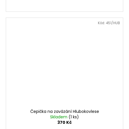
Kód:
451/HUB
Čepička na zavázání Hlubokovlese
Skladem
(1 ks)
370 Kč