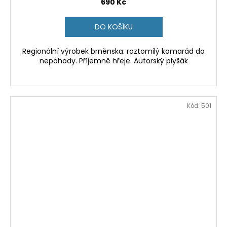
690 Kč
DO KOŠÍKU
Regionální výrobek brněnska. roztomilý kamarád do
nepohody. Příjemně hřeje. Autorský plyšák
Kód:
501