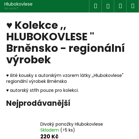
K
Přejít
Hlubokovlese
Hledat
Náku
M
Přihlášen
na
o
šité radosti ®
obsah
Zpět
Zpět
košík
š
♥ Kolekce ,,
í
C
HLUBOKOVLESE "
k
o
Brněnsko - regionální
p
výrobek
o
t
ř
♥ šité kousky s autorským vzorem látky ,,Hlubokovlese"
e
regionální výrobek Brněnska
b
♥ autorský střih pouze pro kolekci.
u
Nejprodávanější
j
e
t
Divoký ponožky Hlubokovlese
e
Skladem
(>5 ks)
220 Kč
n