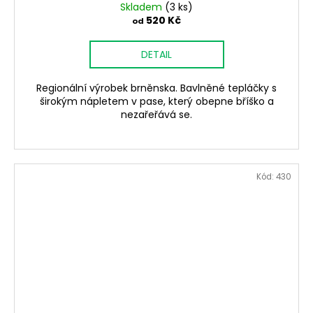
Skladem
(3 ks)
520 Kč
od
DETAIL
Regionální výrobek brněnska. Bavlněné tepláčky s
širokým nápletem v pase, který obepne bříško a
nezařeřává se.
Kód:
430