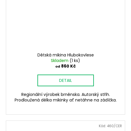
Dětská mikina Hlubokovlese
Skladem
(1 ks)
860 Kč
od
DETAIL
Regionální výrobek brněnska. Autorský střih.
Prodloužená délka mikinky ať netáhne na zádíčka.
Kód:
460/CER