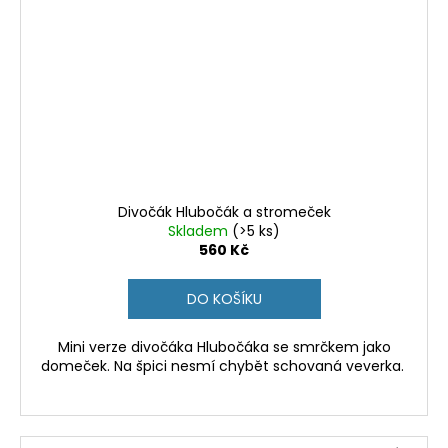
Divočák Hlubočák a stromeček
Skladem
(>5 ks)
560 Kč
DO KOŠÍKU
Mini verze divočáka Hlubočáka se smrčkem jako
domeček. Na špici nesmí chybět schovaná veverka.