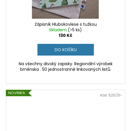
Zápisník Hlubokovlese s tužkou
Skladem
(>5 ks)
130 Kč
DO KOŠÍKU
Na všechny divoký zapisky. Regionální výrobek
brněnska . 50 jednostranně linkovaných listů.
NOVINKA
Kód:
525/31-