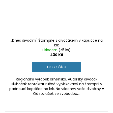
,,Dnes divočím" Štamprle s divočákem v kapsičce na
krk
Skladem
(>5 ks)
430 Kč
DO KOŠÍKU
Regionální výrobek brněnska. Autorský divočák
Hlubočák tentokrát ručně vypískovaný na štamprli v
padnoucí kapsičce na krk. Na všechny vaše divočiny ♥
Od rozluček se svobodou,...