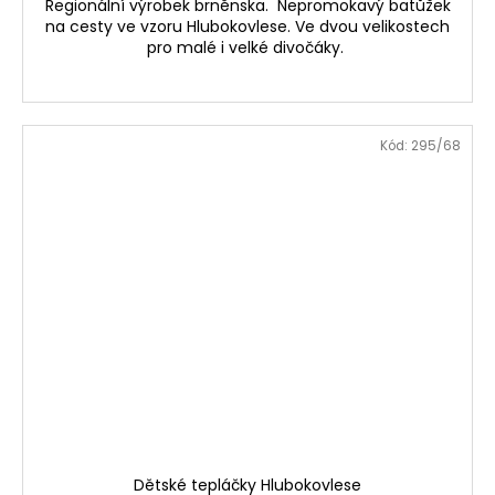
Regionální výrobek brněnska. Nepromokavý batůžek
na cesty ve vzoru Hlubokovlese. Ve dvou velikostech
pro malé i velké divočáky.
Kód:
295/68
Dětské tepláčky Hlubokovlese