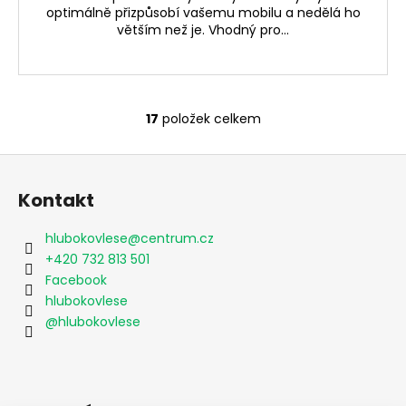
optimálně přizpůsobí vašemu mobilu a nedělá ho
větším než je. Vhodný pro...
17
položek celkem
O
v
Z
l
á
á
Kontakt
d
p
a
a
hlubokovlese
@
centrum.cz
c
t
+420 732 813 501
í
í
Facebook
p
hlubokovlese
r
@hlubokovlese
v
k
y
v