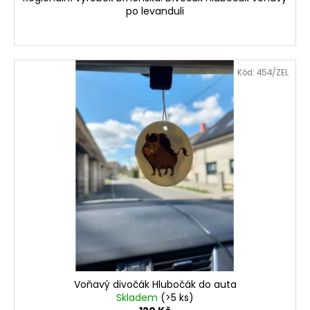
po levanduli
Kód:
454/ZEL
Voňavý divočák Hlubočák do auta
Skladem
(>5 ks)