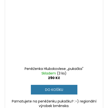
Peněženka Hlubokovlese ,,pukačka"
Skladem
(3 ks)
290 Kč
DO KOŠÍKU
Pamatujete na peněženku pukačku? :-) regionální
výrobek brněnska.