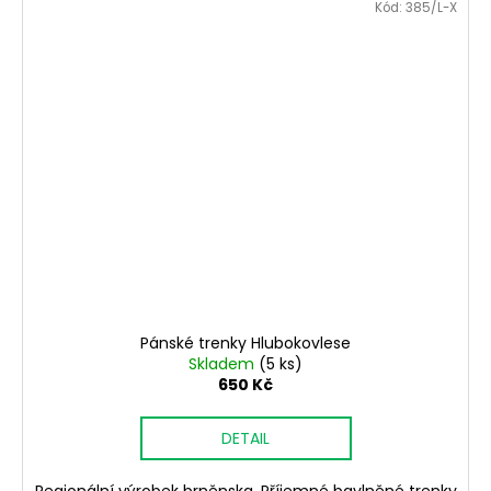
Kód:
385/L-X
Pánské trenky Hlubokovlese
Skladem
(5 ks)
650 Kč
DETAIL