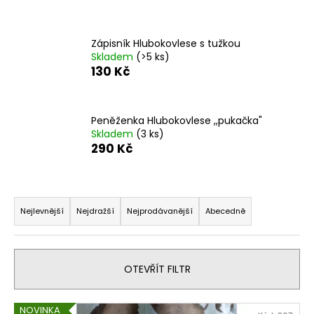
a
j
Zápisník Hlubokovlese s tužkou
í
Skladem
(>5 ks)
t
130 Kč
?
Peněženka Hlubokovlese ,,pukačka"
Skladem
(3 ks)
290 Kč
HLEDAT
Ř
a
Nejlevnější
Nejdražší
Nejprodávanější
Abecedně
D
z
o
e
p
n
o
OTEVŘÍT FILTR
í
r
u
p
V
NOVINKA