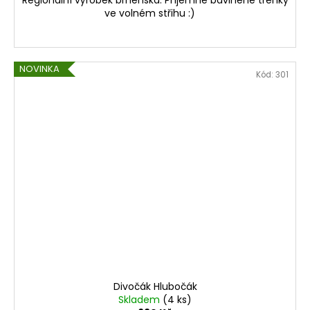
Regionální výrobek brněnska. Příjemné bavlněné trenky
ve volném střihu :)
NOVINKA
Kód:
301
Divočák Hlubočák
Skladem
(4 ks)