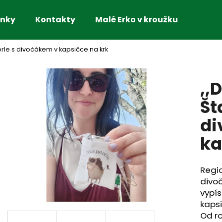
nky
Kontakty
Malé Erko v kroužku
rle s divočákem v kapsičce na krk
Co potřebujete najít?
,,
HLEDAT
Št
di
Doporučujeme
ka
Regio
divo
vypí
kapsi
Od ro