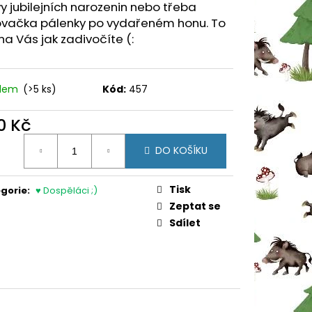
ENKA
y jubilejních narozenin nebo třeba
ovačka pálenky po vydařeném honu. To
 na Vás jak zadivočíte (:
adem
(>5 ks)
Kód:
457
0 Kč
ná
DO KOŠÍKU
:
Tisk
gorie
:
♥ Dospěláci ;)
Zeptat se
Sdílet