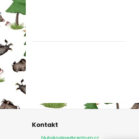
Z
á
Kontakt
p
a
hlubokovlese
@
centrum.cz