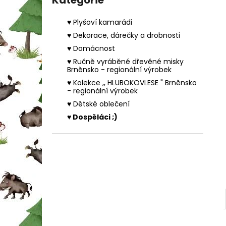
Kategorie
MYŠÁTKO V KUFŘÍKU
l
420 Kč
♥ Plyšoví kamarádi
♥ Dekorace, dárečky a drobnosti
♥ Domácnost
♥ Ručně vyráběné dřevěné misky
Brněnsko - regionální výrobek
♥ Kolekce ,, HLUBOKOVLESE " Brněnsko
- regionální výrobek
♥ Dětské oblečení
♥ Dospěláci ;)