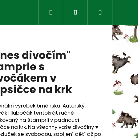
Hledat
Přihlášení
Nákupní
košík
Dnes divočím"
amprle s
vočákem v
psičce na krk
nální výrobek brněnska. Autorský
čák Hlubočák tentokrát ručně
Následující
skovaný na štamprli v padnoucí
čce na krk. Na všechny vaše divočiny ♥
zluček se svobodou, zapíjení dětí až po