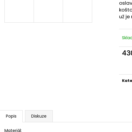
PÁNSKÉ TRENKY
KYTIČKOVÁ PAN
oslav
580 Kč
420 Kč
košt
už je
Skl
43
Měr
cena
Kate
Popis
Diskuze
Materiál: