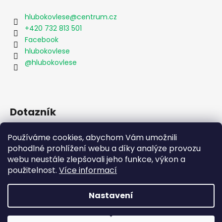
p
a
hlubokovlese
@
centrum.cz
t
+420 732 813 501
í
Facebook
hlubokovlese
@hlubokovlese
Dotazník
Je pro Vás eshop přehledný?
Používáme cookies, abychom Vám umožnili
ano
pohodlné prohlížení webu a díky analýze provozu
(79%)
webu neustále zlepšovali jeho funkce, výkon a
ne
použitelnost.
Více informací
(21%)
Počet hlasů:
48
Nastavení
Vytvořil Shoptet