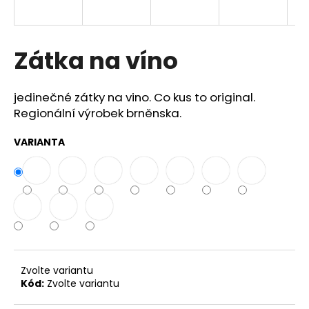
a
j
í
Zátka na víno
t
?
jedinečné zátky na vino. Co kus to original.
Regionální výrobek brněnska.
VARIANTA
HLEDAT
D
o
p
o
Zvolte variantu
r
Kód:
Zvolte variantu
u