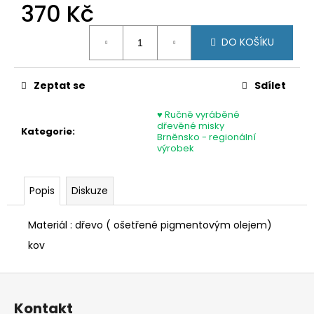
č
370 Kč
u
j
Měrná
DO KOŠÍKU
cena:
e
m
e
Zeptat se
Sdílet
♥ Ručně vyráběné
DIVOKÝ
dřevěné misky
PONOŽKY
Kategorie
:
Brněnsko - regionální
HLUBOKOVLESE
výrobek
220
Kč
Popis
Diskuze
Materiál : dřevo ( ošetřené pigmentovým olejem)
kov
Z
á
Kontakt