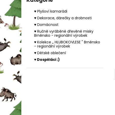
Kategorie
MYŠÁTKO V KUFŘÍKU
l
420 Kč
♥ Plyšoví kamarádi
♥ Dekorace, dárečky a drobnosti
♥ Domácnost
♥ Ručně vyráběné dřevěné misky
Brněnsko - regionální výrobek
♥ Kolekce ,, HLUBOKOVLESE " Brněnsko
- regionální výrobek
♥ Dětské oblečení
♥ Dospěláci ;)