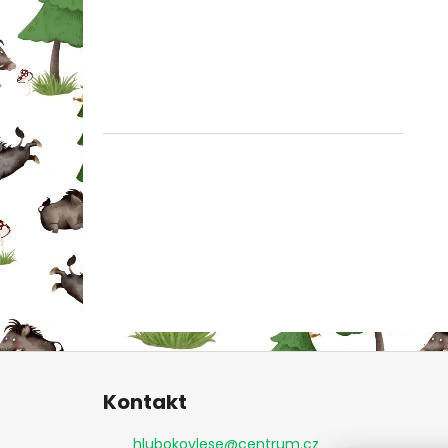
Z
á
Kontakt
p
a
hlubokovlese
@
centrum.cz