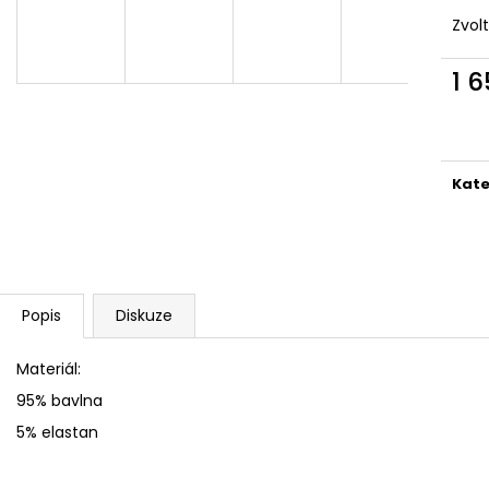
PÁNSKÉ TRENKY
KYTIČKOVÁ PAN
Zvol
580 Kč
420 Kč
1 
Měr
cena
Kate
Popis
Diskuze
Materiál:
95% bavlna
5% elastan