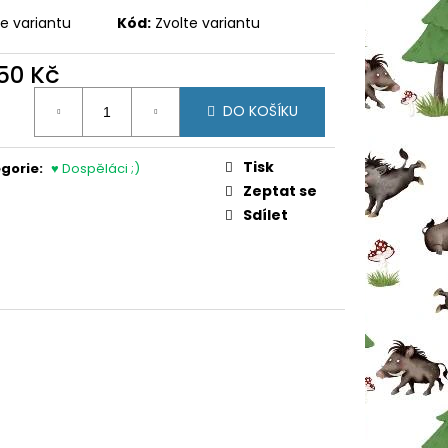
ENKA
te variantu
Kód:
Zvolte variantu
650 Kč
ná
DO KOŠÍKU
:
Tisk
gorie
:
♥ Dospěláci ;)
Zeptat se
Sdílet