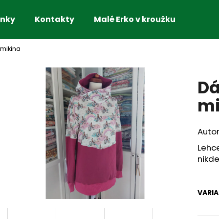
nky
Kontakty
Malé Erko v kroužku
mikina
Co potřebujete najít?
Dá
HLEDAT
mi
Autor
Doporučujeme
Lehc
nikde
VARI