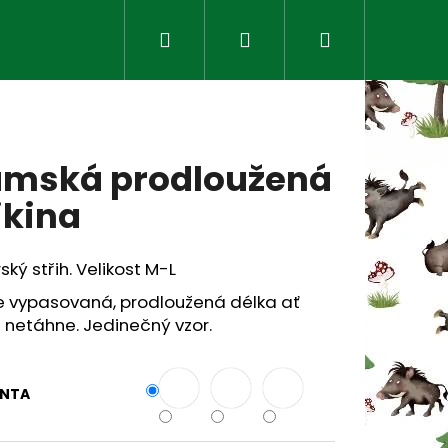
Hledat
Přihlášení
Nákupní
košík
mská prodloužená
kina
ský střih. Velikost M-L
e vypasovaná, prodloužená délka ať
 netáhne. Jedinečný vzor.
Následující
ANTA